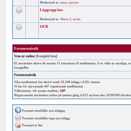
Modererad av:
anna
,
mjcswe
Löpgrupp bas
Modererad av:
Maria S
,
niclas
OCR
Forumstatistik
Vem är online
[
Komplett lista
]
82 användare aktiva de senaste 15 minuterna (0 medlemmar, 0 av vilka är osynliga, oc
GoogleBot
Forumstatistik
Våra medlemmar har skrivit totalt 18,348 inlägg i 4,051 ämnen.
Vi har för närvarande 467 registrerade medlemmar.
Välkommen, vår nyaste medlem,
SBP
Högsta antalet användare online på samma gång 4,025 stycken den 20260508 klocka
Forumet innehåller nya inläggq
Forumet innehåller inga nya inlägg
Forumet är låst