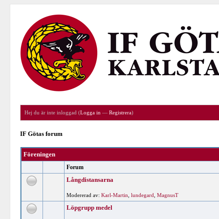
Hej du är inte inloggad (
Logga in
—
Registrera
)
IF Götas forum
Föreningen
Forum
Långdistansarna
Modererad av:
Karl-Martin
,
lundegard
,
MagnusT
Löpgrupp medel