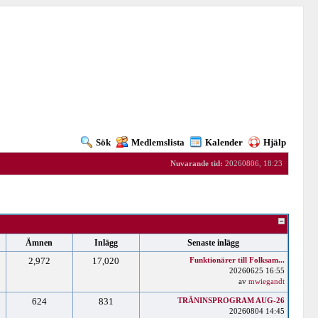
Sök
Medlemslista
Kalender
Hjälp
Nuvarande tid:
20260806, 18:23
Ämnen
Inlägg
Senaste inlägg
2,972
17,020
Funktionärer till Folksam...
20260625 16:55
av
mwiegandt
624
831
TRÄNINSPROGRAM AUG-26
20260804 14:45