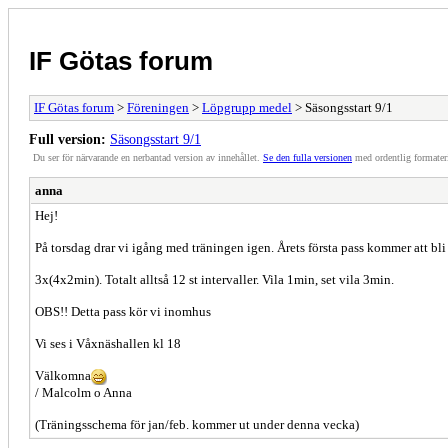
IF Götas forum
IF Götas forum
>
Föreningen
>
Löpgrupp medel
> Säsongsstart 9/1
Full version:
Säsongsstart 9/1
Du ser för närvarande en nerbantad version av innehållet.
Se den fulla versionen
med ordentlig formater
anna
Hej!
På torsdag drar vi igång med träningen igen. Årets första pass kommer att bli 
3x(4x2min). Totalt alltså 12 st intervaller. Vila 1min, set vila 3min.
OBS!! Detta pass kör vi inomhus
Vi ses i Våxnäshallen kl 18
Välkomna
/ Malcolm o Anna
(Träningsschema för jan/feb. kommer ut under denna vecka)