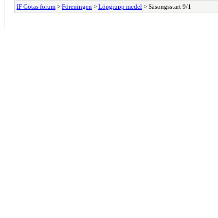
IF Götas forum
>
Föreningen
>
Löpgrupp medel
> Säsongsstart 9/1