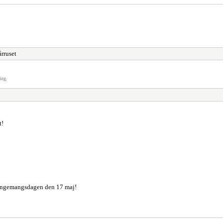
rruset
ing.
t!
rangemangsdagen den 17 maj!