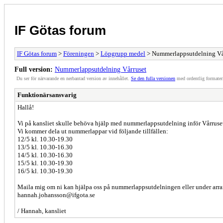
IF Götas forum
IF Götas forum
>
Föreningen
>
Löpgrupp medel
> Nummerlappsutdelning Vå
Full version:
Nummerlappsutdelning Vårruset
Du ser för närvarande en nerbantad version av innehållet.
Se den fulla versionen
med ordentlig formater
Funktionärsansvarig
Hallå!
Vi på kansliet skulle behöva hjälp med nummerlappsutdelning inför Vårruse
Vi kommer dela ut nummerlappar vid följande tillfällen:
12/5 kl. 10.30-19.30
13/5 kl. 10.30-16.30
14/5 kl. 10.30-16.30
15/5 kl. 10.30-19.30
16/5 kl. 10.30-19.30
Maila mig om ni kan hjälpa oss på nummerlappsutdelningen eller under ar
hannah.johansson@ifgota.se
/ Hannah, kansliet