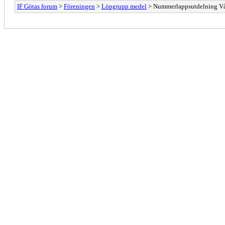
IF Götas forum
>
Föreningen
>
Löpgrupp medel
> Nummerlappsutdelning Vå