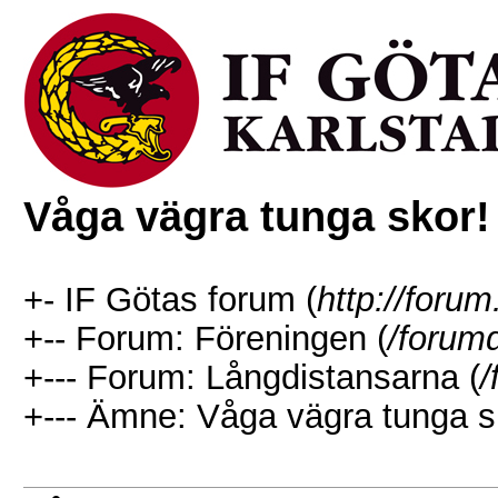
Våga vägra tunga skor! 
+- IF Götas forum (
http://forum
+-- Forum: Föreningen (
/forum
+--- Forum: Långdistansarna (
/
+--- Ämne: Våga vägra tunga sk