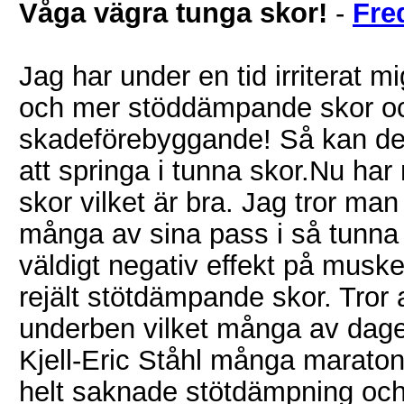
Våga vägra tunga skor!
-
Fre
Jag har under en tid irriterat m
och mer stöddämpande skor och
skadeförebyggande! Så kan det
att springa i tunna skor.Nu har 
skor vilket är bra. Jag tror ma
många av sina pass i så tunna s
väldigt negativ effekt på muske
rejält stötdämpande skor. Tror 
underben vilket många av dage
Kjell-Eric Ståhl många marato
helt saknade stötdämpning oc