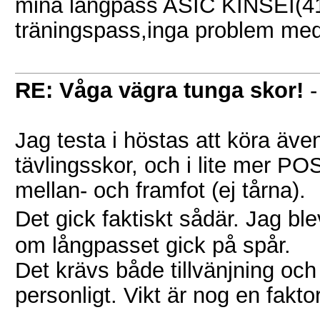
mina långpass ASIC KINSEI(410g
träningspass,inga problem me
RE: Våga vägra tunga skor!
Jag testa i höstas att köra äv
tävlingsskor, och i lite mer POS
mellan- och framfot (ej tårna).
Det gick faktiskt sådär. Jag bl
om långpasset gick på spår.
Det krävs både tillvänjning och 
personligt. Vikt är nog en fakt