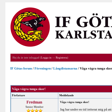
Hej du är inte inloggad (
Logga in
—
Registrera
)
IF Götas forum
/
Föreningen
/
Långdistansarna
/
Våga vägra tunga skor
Våga vägra tunga skor!
Författare
Meddelande
Fredman
Våga vägra tunga skor!
Senior Member
Jag har under en tid irriterat mig på 