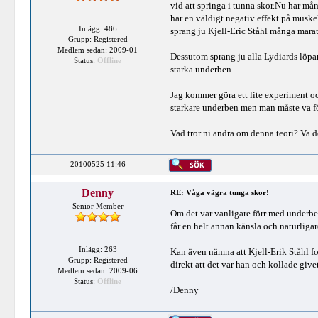
vid att springa i tunna skor.Nu har mån
har en väldigt negativ effekt på muske
Inlägg: 486
sprang ju Kjell-Eric Ståhl många mar
Grupp: Registered
Medlem sedan: 2009-01
Dessutom sprang ju alla Lydiards löp
Status:
Offline
starka underben.
Jag kommer göra ett lite experiment och 
starkare underben men man måste va förs
Vad tror ni andra om denna teori? Va 
20100525 11:46
Denny
RE: Våga vägra tunga skor!
Senior Member
Om det var vanligare förr med underbens
får en helt annan känsla och naturligare 
Inlägg: 263
Kan även nämna att Kjell-Erik Ståhl fo
Grupp: Registered
direkt att det var han och kollade givet
Medlem sedan: 2009-06
Status:
Offline
/Denny