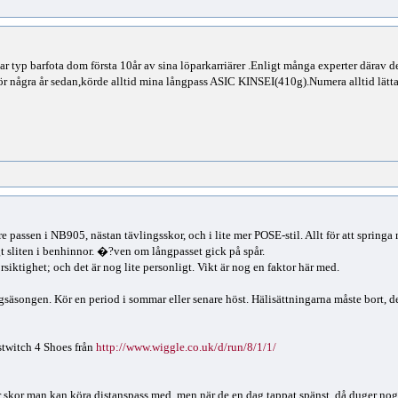
änar typ barfota dom första 10år av sina löparkarriärer .Enligt många experter därav d
r några år sedan,körde alltid mina långpass ASIC KINSEI(410g).Numera alltid lätta
re passen i NB905, nästan tävlingsskor, och i lite mer POSE-stil. Allt för att springa 
gt sliten i benhinnor. �?ven om långpasset gick på spår.
rsiktighet; och det är nog lite personligt. Vikt är nog en faktor här med.
säsongen. Kör en period i sommar eller senare höst. Hälisättningarna måste bort, det
stwitch 4 Shoes från
http://www.wiggle.co.uk/d/run/8/1/1/
r skor man kan köra distanspass med, men när de en dag tappat spänst, då duger nog d