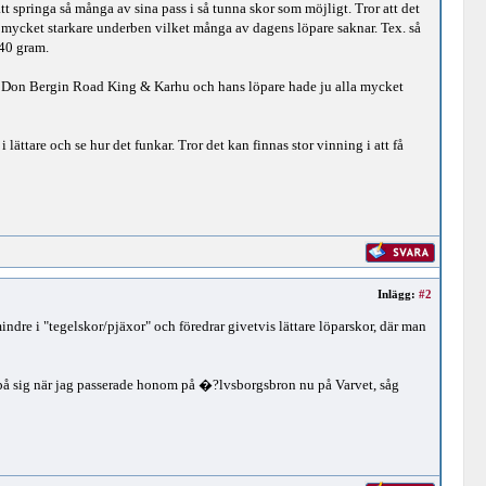
att springa så många av sina pass i så tunna skor som möjligt. Tror att det
de mycket starkare underben vilket många av dagens löpare saknar. Tex. så
40 gram.
m Don Bergin Road King & Karhu och hans löpare hade ju alla mycket
lättare och se hur det funkar. Tror det kan finnas stor vinning i att få
Inlägg:
#2
indre i "tegelskor/pjäxor" och föredrar givetvis lättare löparskor, där man
r på sig när jag passerade honom på �?lvsborgsbron nu på Varvet, såg