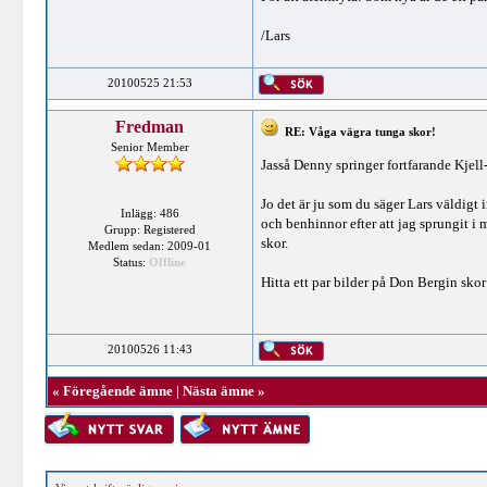
/Lars
20100525 21:53
Fredman
RE: Våga vägra tunga skor!
Senior Member
Jasså Denny springer fortfarande Kjel
Jo det är ju som du säger Lars väldigt
Inlägg: 486
och benhinnor efter att jag sprungit i 
Grupp: Registered
skor.
Medlem sedan: 2009-01
Status:
Offline
Hitta ett par bilder på Don Bergin skor
20100526 11:43
«
Föregående ämne
|
Nästa ämne
»