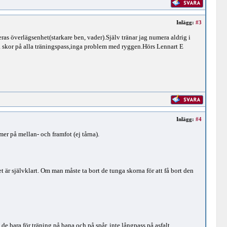
Inlägg:
#3
eras överlägsenhet(starkare ben, vader).Själv tränar jag numera aldrig i
 skor på alla träningspass,inga problem med ryggen.Hörs Lennart E
Inlägg:
#4
mer på mellan- och framfot (ej tårna).
 är självklart. Om man måste ta bort de tunga skorna för att få bort den
e bara för träning på bana och på spår, inte långpass på asfalt.