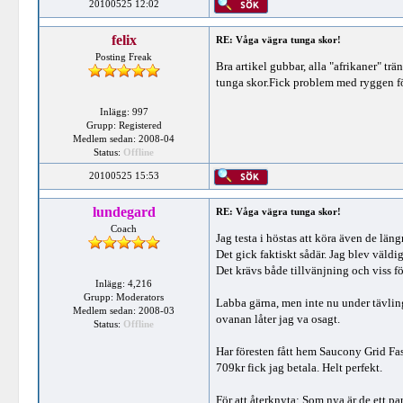
20100525 12:02
felix
RE: Våga vägra tunga skor!
Posting Freak
Bra artikel gubbar, alla "afrikaner" tr
tunga skor.Fick problem med ryggen fö
Inlägg: 997
Grupp: Registered
Medlem sedan: 2008-04
Status:
Offline
20100525 15:53
lundegard
RE: Våga vägra tunga skor!
Coach
Jag testa i höstas att köra även de läng
Det gick faktiskt sådär. Jag blev väldi
Det krävs både tillvänjning och viss fö
Inlägg: 4,216
Grupp: Moderators
Labba gärna, men inte nu under tävling
Medlem sedan: 2008-03
ovanan låter jag va osagt.
Status:
Offline
Har föresten fått hem Saucony Grid Fa
709kr fick jag betala. Helt perfekt.
För att återknyta: Som nya är de ett pa