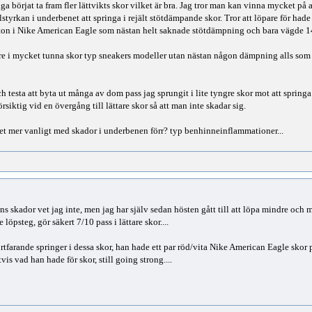
ga börjat ta fram fler lättvikts skor vilket är bra. Jag tror man kan vinna mycket på 
lstyrkan i underbenet att springa i rejält stötdämpande skor. Tror att löpare för ha
aton i Nike American Eagle som nästan helt saknade stötdämpning och bara vägde 1
are i mycket tunna skor typ sneakers modeller utan nästan någon dämpning alls so
testa att byta ut många av dom pass jag sprungit i lite tyngre skor mot att springa i 
iktig vid en övergång till lättare skor så att man inte skadar sig.
det mer vanligt med skador i underbenen förr? typ benhinneinflammationer...
 skador vet jag inte, men jag har själv sedan hösten gått till att löpa mindre och m
löpsteg, gör säkert 7/10 pass i lättare skor....
rtfarande springer i dessa skor, han hade ett par röd/vita Nike American Eagle sko
vis vad han hade för skor, still going strong....