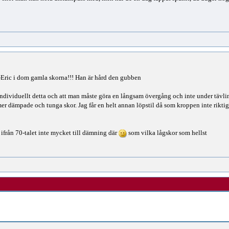
l-Eric i dom gamla skorna!!! Han är hård den gubben
 individuellt detta och att man måste göra en långsam övergång och inte under tävlin
mer dämpade och tunga skor. Jag får en helt annan löpstil då som kroppen inte riktigt 
 ifrån 70-talet inte mycket till dämning där
som vilka lågskor som hellst