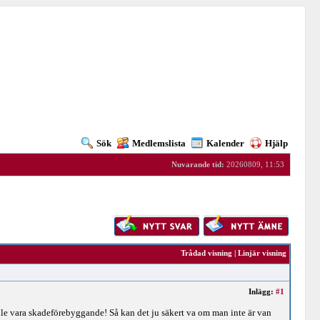
Sök
Medlemslista
Kalender
Hjälp
Nuvarande tid:
20260809, 11:53
Trådad visning
|
Linjär visning
Inlägg:
#1
ulle vara skadeförebyggande! Så kan det ju säkert va om man inte är van