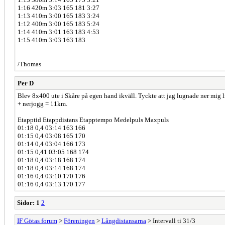
1:16 420m 3:03 165 181 3:27
1:13 410m 3:00 165 183 3:24
1:12 400m 3:00 165 183 5:24
1:14 410m 3:01 163 183 4:53
1:15 410m 3:03 163 183
/Thomas
Per D
Blev 8x400 ute i Skåre på egen hand ikväll. Tyckte att jag lugnade ner mig li
+ nerjogg = 11km.
Etapptid Etappdistans Etapptempo Medelpuls Maxpuls
01:18 0,4 03:14 163 166
01:15 0,4 03:08 165 170
01:14 0,4 03:04 166 173
01:15 0,41 03:05 168 174
01:18 0,4 03:18 168 174
01:18 0,4 03:14 168 174
01:16 0,4 03:10 170 176
01:16 0,4 03:13 170 177
Sidor:
1
2
IF Götas forum
>
Föreningen
>
Långdistansarna
> Intervall ti 31/3