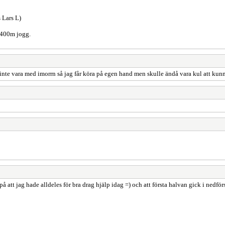
 Lars L)
h 400m jogg.
 inte vara med imorrn så jag får köra på egen hand men skulle ändå vara kul att kun
 att jag hade alldeles för bra drag hjälp idag =) och att första halvan gick i nedförs