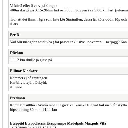
Vi kör 5 eller 6 varv på slingan.
400m ska gå på 3:15-20/km fart och 600m joggen i ca 5:00/km fart. (referens
Tror att det finns några som inte kör Startmilen, dessa får köra 600m löp oc
/Lars
Per D
Vad blir mängden totalt (ca.) för passet inklusive uppvärmn. + nerjogg? Kan
DBrånn
11-12 km skulle ja gissa på
Ellinor Klockare
Kommer ej på träningen.
Har blivit rejält förkyld.
/Ellinor
Fredman
Körde 6 x 400m i Arvika med LO gick väl kanske lite väl fort men får skylla på
löpskolning 80 min, 14,11 km
Etapptid Etappdistans Etapptempo Medelpuls Maxpuls Vila
1:13 380m 3:14 165 175 3:21