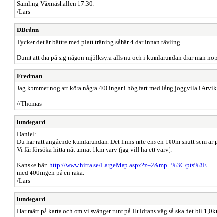
Samling Våxnäshallen 17.30,
/Lars
DBrånn
Tycker det är bättre med platt träning såhär 4 dar innan tävling.
Dumt att dra på sig någon mjölksyra alls nu och i kumlarundan drar man nopg
Fredman
Jag kommer nog att köra några 400ingar i hög fart med lång joggvila i Arvik
//Thomas
lundegard
Daniel:
Du har rätt angående kumlarundan. Det finns inte ens en 100m snutt som är pl
Vi får försöka hitta nåt annat 1km varv (jag vill ha ett varv).
Kanske här:
http://www.hitta.se/LargeMap.aspx?z=2&mp...%3C/pts%3E
med 400ingen på en raka.
/Lars
lundegard
Har mätt på karta och om vi svänger runt på Huldrans väg så ska det bli 1,0k