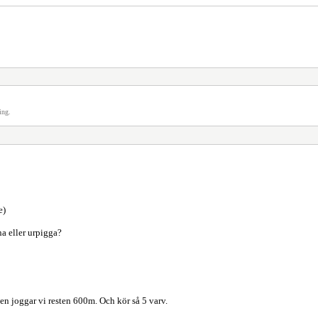
ing.
e)
na eller urpigga?
en joggar vi resten 600m. Och kör så 5 varv.