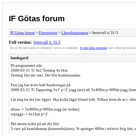
IF Götas forum
IF Götas forum
>
Föreningen
>
Långdistansarna
> Intervall ti 31/3
Full version:
Intervall ti 31/3
Du ser för närvarande en nerbantad version av innehållet.
Se den fulla versionen
med ordentlig formater
lundegard
På programmet står:
2009-03-31 Ti Vo2 Terräng 4x1km
Terräng blir det inte. Det blir kumlarundan.
Fast jag har även haft funderingar på
2009-03-31 Ti Tappering 5x1' p=2' jogg (ute) alt 5x400m p=600m jogg (inn
Låt mig ha det lite öppet. Ska kolla läget bland folk. Vilken form de är i: slit
slitna -> 5x400m p=600m jogg (se nedan)
urpigga -> 4x1km p=3'
Det mesta tyder på att det blir:
5 varv på kumlabanan (kassernhöjden). Vi springer 400m i relativt hög fart, s