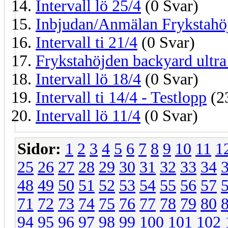
Intervall lö 25/4
(0 Svar)
Inbjudan/Anmälan Frykstahöj
Intervall ti 21/4
(0 Svar)
Frykstahöjden backyard ultra
Intervall lö 18/4
(0 Svar)
Intervall ti 14/4 - Testlopp
(2
Intervall lö 11/4
(0 Svar)
Sidor:
1
2
3
4
5
6
7
8
9
10
11
1
25
26
27
28
29
30
31
32
33
34
48
49
50
51
52
53
54
55
56
57
71
72
73
74
75
76
77
78
79
80
94
95
96
97
98
99
100
101
102