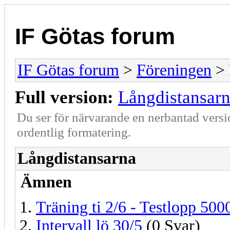
IF Götas forum
IF Götas forum
>
Föreningen
> 
Full version:
Långdistansar
Du ser för närvarande en nerbantad versi
ordentlig formatering.
Långdistansarna
Ämnen
Träning ti 2/6 - Testlopp 50
Intervall lö 30/5
(0 Svar)