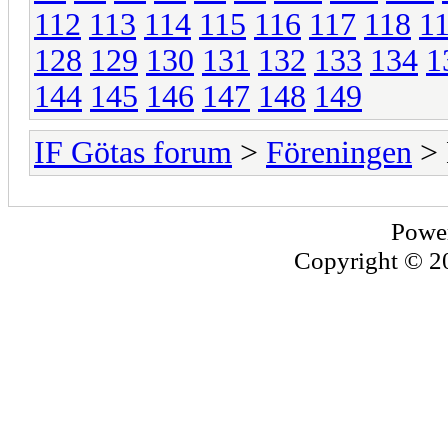
112
113
114
115
116
117
118
1
128
129
130
131
132
133
134
1
144
145
146
147
148
149
IF Götas forum
>
Föreningen
> 
Powe
Copyright © 