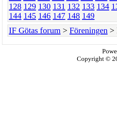
128
129
130
131
132
133
134
1
144
145
146
147
148
149
IF Götas forum
>
Föreningen
> 
Powe
Copyright © 