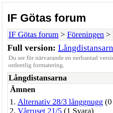
IF Götas forum
IF Götas forum
>
Föreningen
> 
Full version:
Långdistansar
Du ser för närvarande en nerbantad versi
ordentlig formatering.
Långdistansarna
Ämnen
Alternativ 28/3 långgnugg
(0
Vårruset 21/5
(1 Svara)