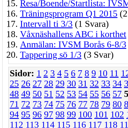
Resa/Boende/Startlista: IVS
Träningsprogram Q1 2015
(2
Intervall ti 3/3
(1 Svara)
Våxnäshallens ABC i korthet
Anmälan: IVSM Borås 6-8/3
Tappering sö 1/3
(3 Svar)
Sidor:
1
2
3
4
5
6
7
8
9
10
11
1
25
26
27
28
29
30
31
32
33
34
48
49
50
51
52
53
54
55
56
57
71
72
73
74
75
76
77
78
79
80
94
95
96
97
98
99
100
101
102
112
113
114
115
116
117
118
1