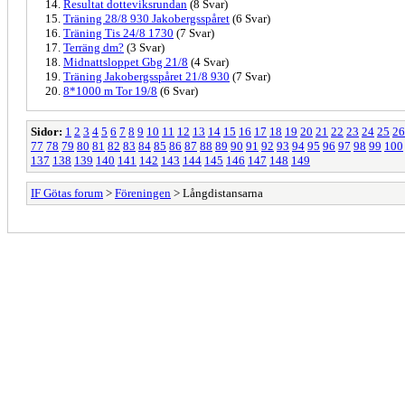
Resultat dotteviksrundan
(8 Svar)
Träning 28/8 930 Jakobergsspåret
(6 Svar)
Träning Tis 24/8 1730
(7 Svar)
Terräng dm?
(3 Svar)
Midnattsloppet Gbg 21/8
(4 Svar)
Träning Jakobergsspåret 21/8 930
(7 Svar)
8*1000 m Tor 19/8
(6 Svar)
Sidor:
1
2
3
4
5
6
7
8
9
10
11
12
13
14
15
16
17
18
19
20
21
22
23
24
25
26
77
78
79
80
81
82
83
84
85
86
87
88
89
90
91
92
93
94
95
96
97
98
99
100
137
138
139
140
141
142
143
144
145
146
147
148
149
IF Götas forum
>
Föreningen
> Långdistansarna