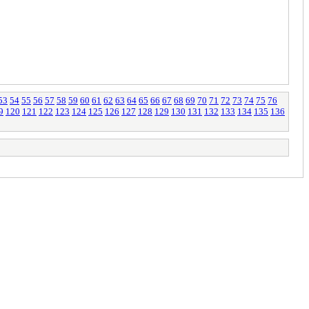
53
54
55
56
57
58
59
60
61
62
63
64
65
66
67
68
69
70
71
72
73
74
75
76
9
120
121
122
123
124
125
126
127
128
129
130
131
132
133
134
135
136