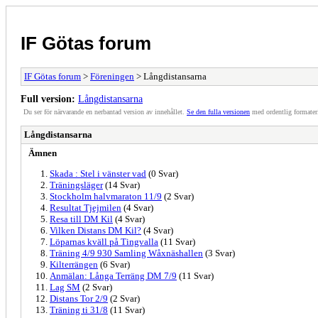
IF Götas forum
IF Götas forum
>
Föreningen
> Långdistansarna
Full version:
Långdistansarna
Du ser för närvarande en nerbantad version av innehållet.
Se den fulla versionen
med ordentlig formater
Långdistansarna
Ämnen
Skada : Stel i vänster vad
(0 Svar)
Träningsläger
(14 Svar)
Stockholm halvmaraton 11/9
(2 Svar)
Resultat Tjejmilen
(4 Svar)
Resa till DM Kil
(4 Svar)
Vilken Distans DM Kil?
(4 Svar)
Löparnas kväll på Tingvalla
(11 Svar)
Träning 4/9 930 Samling Wåxnäshallen
(3 Svar)
Kilterrängen
(6 Svar)
Anmälan: Långa Terräng DM 7/9
(11 Svar)
Lag SM
(2 Svar)
Distans Tor 2/9
(2 Svar)
Träning ti 31/8
(11 Svar)