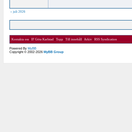
« juli 2026
Kontakta oss
|
IF Göta Karlstad
|
Topp
|
Till innehåll
|
Arkiv
|
RSS Syndication
Powered By
MyBB
Copyright © 2002-2026
MyBB Group