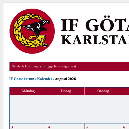
Hej du är inte inloggad (
Logga in
—
Registrera
)
IF Götas forum
/
Kalender
/
augusti 2026
Måndag
Tisdag
Onsdag
3
4
5
6