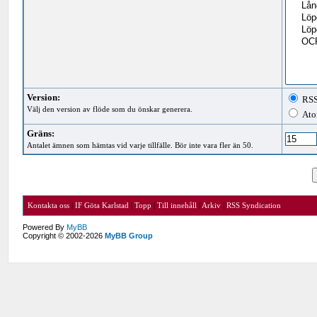
Version:
RSS
Välj den version av flöde som du önskar generera.
Ato
Gräns:
Antalet ämnen som hämtas vid varje tillfälle. Bör inte vara fler än 50.
Kontakta oss
|
IF Göta Karlstad
|
Topp
|
Till innehåll
|
Arkiv
|
RSS Syndication
Powered By
MyBB
Copyright © 2002-2026
MyBB Group