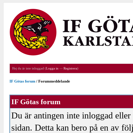
Hej du är inte inloggad (
Logga in
—
Registrera
)
IF Götas forum
/
Forummeddelande
IF Götas forum
Du är antingen inte inloggad eller
sidan. Detta kan bero på en av föl