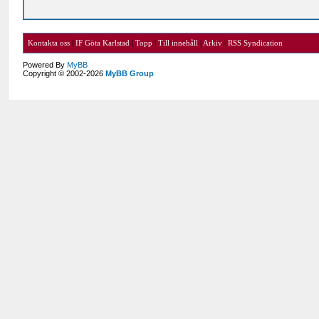
Kontakta oss
|
IF Göta Karlstad
|
Topp
|
Till innehåll
|
Arkiv
|
RSS Syndication
Powered By
MyBB
Copyright © 2002-2026
MyBB Group