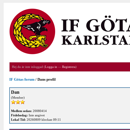
Hej du är inte inloggad (
Logga in
—
Registrera
)
IF Götas forum
/
Dans profil
Dan
(Member)
Medlem sedan:
20080414
Födelsedag:
Inte angivet
Lokal Tid:
20260809 klockan 09:11