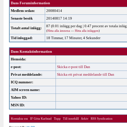
Dans Foruminformation
Medlem sedan:
20080414
Senaste besök
20140817 14:19
87 (0.01 inlägg per dag | 0.47 procent av totala inläg
Totalt antal inlägg:
(
Hitta alla ämnena
—
Hitta alla inläggen
)
Tid inloggad:
18 Timmar, 17 Minuter, 4 Sekunder
Dans Kontaktinformation
Hemsida:
e-post:
Skicka e-post till Dan
Privat meddelande:
Skicka ett privat meddelande till Dan
ICQ nummer:
AIM screen name:
Yahoo ID:
MSN ID:
Kontakta oss
|
IF Göta Karlstad
|
Topp
|
Till innehåll
|
Arkiv
|
RSS Syndication