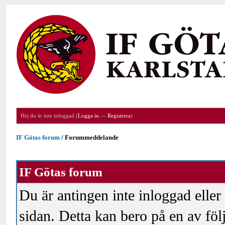
Hej du är inte inloggad (
Logga in
—
Registrera
)
IF Götas forum
/
Forummeddelande
IF Götas forum
Du är antingen inte inloggad eller
sidan. Detta kan bero på en av föl