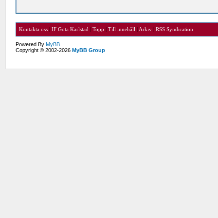
Kontakta oss
|
IF Göta Karlstad
|
Topp
|
Till innehåll
|
Arkiv
|
RSS Syndication
Powered By
MyBB
Copyright © 2002-2026
MyBB Group