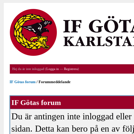
Hej du är inte inloggad (
Logga in
—
Registrera
)
IF Götas forum
/
Forummeddelande
IF Götas forum
Du är antingen inte inloggad eller
sidan. Detta kan bero på en av föl