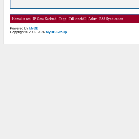
Kontakta oss
|
IF Göta Karlstad
|
Topp
|
Till innehåll
|
Arkiv
|
RSS Syndication
Powered By
MyBB
Copyright © 2002-2026
MyBB Group