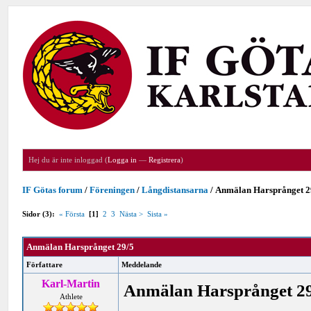
Hej du är inte inloggad (
Logga in
—
Registrera
)
IF Götas forum
/
Föreningen
/
Långdistansarna
/
Anmälan Harsprånget 2
Sidor (3):
« Första
[1]
2
3
Nästa >
Sista »
Anmälan Harsprånget 29/5
Författare
Meddelande
Karl-Martin
Anmälan Harsprånget 2
Athlete