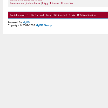
Prenumerera på detta ämne
|
Lägg till ämnet till favoriter
Kontakta oss
|
IF Göta Karlstad
|
Topp
|
Till innehåll
|
Arkiv
|
RSS Syndication
Powered By
MyBB
Copyright © 2002-2026
MyBB Group