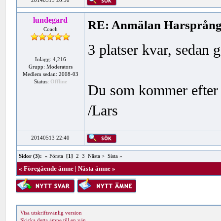
20140513 20:50
lundegard
RE: Anmälan Harsprånge
Coach
3 platser kvar, sedan 
Inlägg: 4,216
Grupp: Moderators
Medlem sedan: 2008-03
Status:
Offline
Du som kommer efter h
/Lars
20140513 22:40
Sidor (3):
« Första
[1]
2
3
Nästa >
Sista »
«
Föregående ämne
|
Nästa ämne
»
Visa utskriftsvänlig version
Skicka detta ämne till en vän