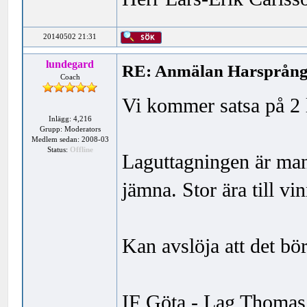
20140502 21:31
lundegard
RE: Anmälan Harsprånge
Coach
Vi kommer satsa på 2 l
Inlägg: 4,216
Grupp: Moderators
Medlem sedan: 2008-03
Status:
Offline
Laguttagningen är man
jämna. Stor ära till vi
Kan avslöja att det bö
IF Göta - Lag Thomas