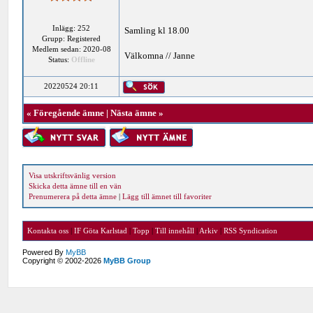
Inlägg: 252
Samling kl 18.00
Grupp: Registered
Medlem sedan: 2020-08
Välkomna // Janne
Status:
Offline
20220524 20:11
«
Föregående ämne
|
Nästa ämne
»
Visa utskriftsvänlig version
Skicka detta ämne till en vän
Prenumerera på detta ämne
|
Lägg till ämnet till favoriter
Kontakta oss
|
IF Göta Karlstad
|
Topp
|
Till innehåll
|
Arkiv
|
RSS Syndication
Powered By
MyBB
Copyright © 2002-2026
MyBB Group