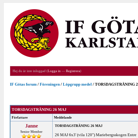
Hej du är inte inloggad (
Logga in
—
Registrera
)
IF Götas forum
/
Föreningen
/
Löpgrupp medel
/
TORSDAGSTRÄNING 2
TORSDAGSTRÄNING 26 MAJ
Författare
Meddelande
Janne
TORSDAGSTRÄNING 26 MAJ
Senior Member
26 MAJ 6x3' (vila 120") Mariebergsskogen Entre