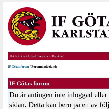
Hej du är inte inloggad (
Logga in
—
Registrera
)
IF Götas forum
/
Forummeddelande
IF Götas forum
Du är antingen inte inloggad eller
sidan. Detta kan bero på en av föl