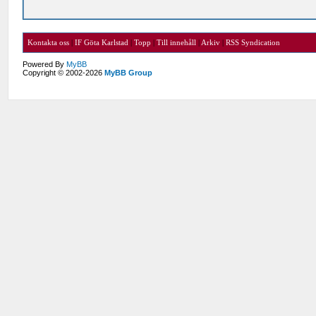
Kontakta oss
|
IF Göta Karlstad
|
Topp
|
Till innehåll
|
Arkiv
|
RSS Syndication
Powered By
MyBB
Copyright © 2002-2026
MyBB Group