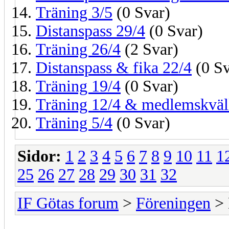
Träning 3/5
(0 Svar)
Distanspass 29/4
(0 Svar)
Träning 26/4
(2 Svar)
Distanspass & fika 22/4
(0 Sv
Träning 19/4
(0 Svar)
Träning 12/4 & medlemskväl
Träning 5/4
(0 Svar)
Sidor:
1
2
3
4
5
6
7
8
9
10
11
1
25
26
27
28
29
30
31
32
IF Götas forum
>
Föreningen
> 