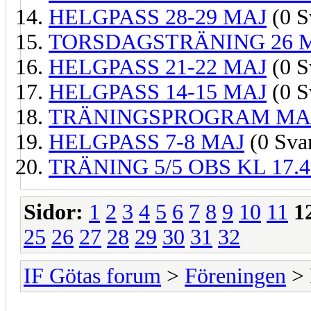
HELGPASS 28-29 MAJ
(0 S
TORSDAGSTRÄNING 26 
HELGPASS 21-22 MAJ
(0 S
HELGPASS 14-15 MAJ
(0 S
TRÄNINGSPROGRAM MAJ
HELGPASS 7-8 MAJ
(0 Sva
TRÄNING 5/5 OBS KL 17.4
Sidor:
1
2
3
4
5
6
7
8
9
10
11
1
25
26
27
28
29
30
31
32
IF Götas forum
>
Föreningen
> 